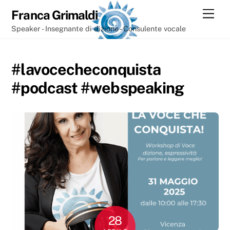
Skip
Men
Franca Grimaldi
to
Speaker - Insegnante di dizione - Consulente vocale
content
#lavocecheconquista
#podcast #webspeaking
28