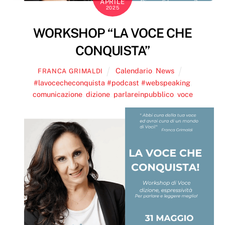
APRILE
2025
WORKSHOP “LA VOCE CHE
CONQUISTA”
Calendario
,
News
FRANCA GRIMALDI
#lavocecheconquista #podcast #webspeaking
,
comunicazione
,
dizione
,
parlareinpubblico
,
voce