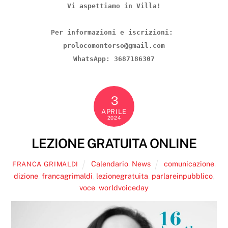
Vi aspettiamo in Villa!
Per informazioni e iscrizioni: 
prolocomontorso@gmail.com
WhatsApp: 3687186307
3
APRILE
2024
LEZIONE GRATUITA ONLINE
Calendario
,
News
comunicazione
,
FRANCA GRIMALDI
dizione
,
francagrimaldi
,
lezionegratuita
,
parlareinpubblico
,
voce
,
worldvoiceday