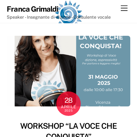
Skip
Men
Franca Grimaldi
to
Speaker - Insegnante di dizione - Consulente vocale
content
28
APRILE
2025
WORKSHOP “LA VOCE CHE
CONQUISTA”