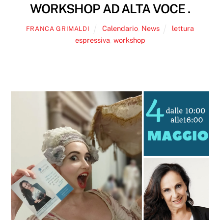
WORKSHOP AD ALTA VOCE .
Calendario
,
News
lettura
FRANCA GRIMALDI
espressiva
,
workshop