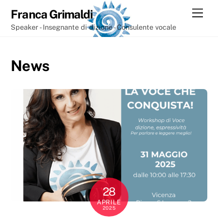
Skip
Men
Franca Grimaldi
to
Speaker - Insegnante di dizione - Consulente vocale
content
News
28
APRILE
2025