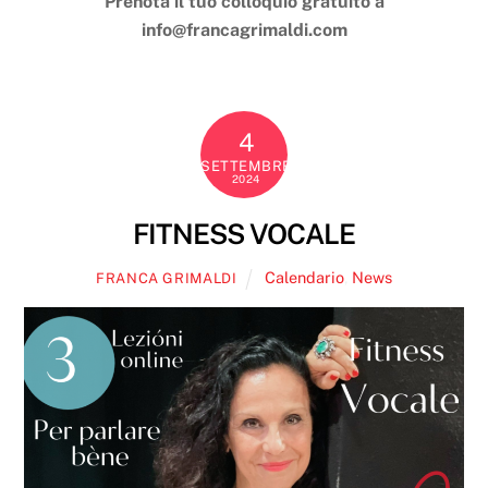
Prenota il tuo colloquio gratuito a
info@francagrimaldi.com
4
SETTEMBRE
2024
FITNESS VOCALE
Calendario
,
News
FRANCA GRIMALDI