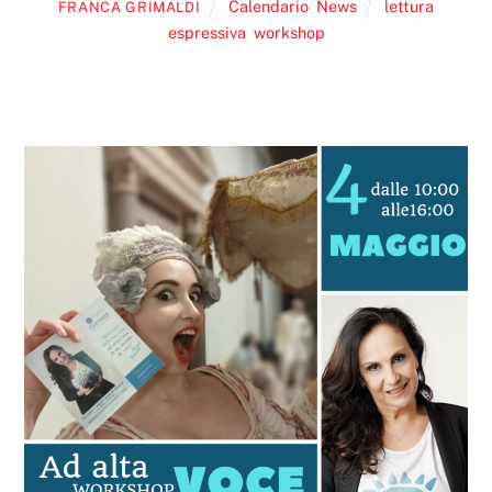
Calendario
,
News
lettura
FRANCA GRIMALDI
espressiva
,
workshop