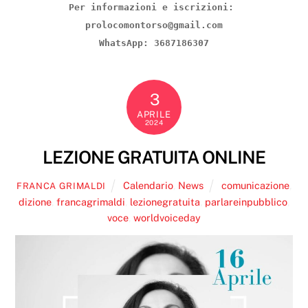
Per informazioni e iscrizioni: 
prolocomontorso@gmail.com
WhatsApp: 3687186307
3
APRILE
2024
LEZIONE GRATUITA ONLINE
Calendario
,
News
comunicazione
,
FRANCA GRIMALDI
dizione
,
francagrimaldi
,
lezionegratuita
,
parlareinpubblico
,
voce
,
worldvoiceday