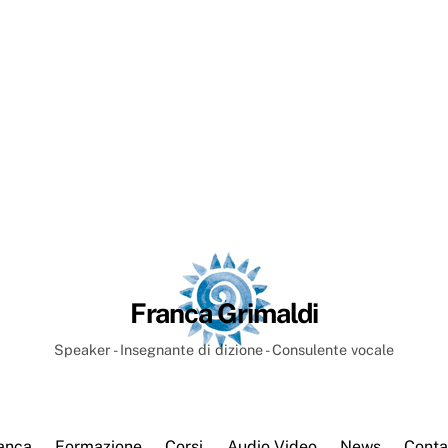
Franca Grimaldi
Speaker - Insegnante di dizione - Consulente vocale
anca
Formazione
Corsi
Audio Video
News
Conta