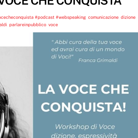
VOCE CHE CONQUISTA
ocecheconquista #podcast #webspeaking
,
comunicazione
,
dizione
,
aldi
,
parlareinpubblico
,
voce