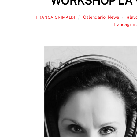
WORKSHOP LA 
Calendario
,
News
#lav
FRANCA GRIMALDI
francagrim