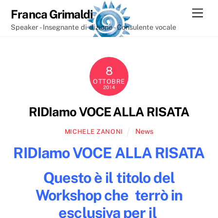
Skip
Men
Franca Grimaldi
to
Speaker - Insegnante di dizione - Consulente vocale
content
8
OTTOBRE
2014
RIDIamo VOCE ALLA RISATA
News
MICHELE ZANONI
RIDIamo VOCE ALLA RISATA
Questo è il titolo del
Workshop che terrò in
esclusiva per il