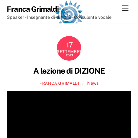
Skip
Men
Franca Grimaldi
to
Speaker - Insegnante di dizione - Consulente vocale
content
17
SETTEMBRE
2021
A lezione di DIZIONE
News
FRANCA GRIMALDI