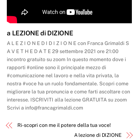
a LEZIONE di DIZIONE
A L E Z I O N E D I D I Z I O N E con Franca Grimaldi S
A V E T H E D A T E 29 settembre 2021 ore 21:00
incontro gratuito su zoom In questo momento dove i
rapporti #online sono il principale mezzo di
#comunicazione nel lavoro e nella vita privata, la
nostra #voce ha un ruolo fondamentale. Scopri come
migliorare la tua pronuncia e come farti ascoltare con
interesse. ISCRIVITI alla lezione GRATUITA su zoom
Scrivi a info@francagrimaldi.com
Ri-scopri con me il potere della tua voce!
A lezione di DIZIONE