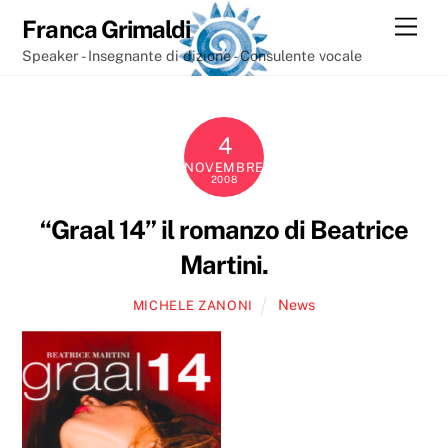
Skip
Men
Franca Grimaldi
to
Speaker - Insegnante di dizione - Consulente vocale
content
4
NOVEMBRE
2008
“Graal 14” il romanzo di Beatrice
Martini.
News
MICHELE ZANONI