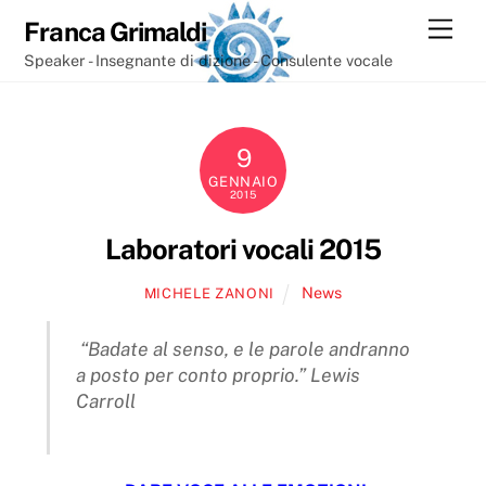
Skip
Men
Franca Grimaldi
to
Speaker - Insegnante di dizione - Consulente vocale
content
9
GENNAIO
2015
Laboratori vocali 2015
News
MICHELE ZANONI
“Badate al senso, e le parole andranno
a posto per conto proprio.”
Lewis
Carroll