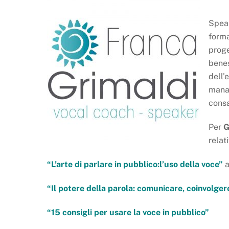
Speak
forma
proge
benes
dell’
manag
consa
Per
G
relat
“L’arte di parlare in pubblico:l’uso della voce”
a
“Il potere della parola: comunicare, coinvolge
“15 consigli per usare la voce in pubblico”